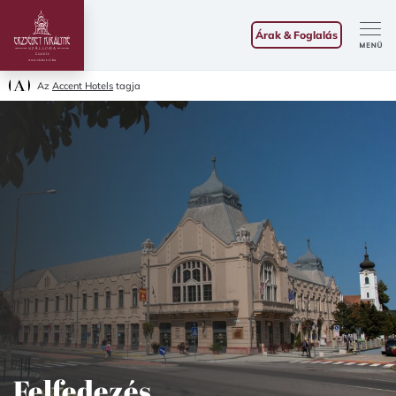
Árak & Foglalás
Az
Accent Hotels
tagja
Felfedezés